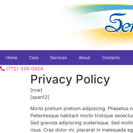
Skip
to
content
Home
Care
Services
About
Contacts
(772)-334-0424
Privacy Policy
[row]
[span12]
Morbi pretium pretium adipiscing. Phasellus 
Pellentesque habitant morbi tristique senectu
Sed gravida adipiscing scelerisque. Sed mollis, 
risus. Cras dolor mi, placerat in malesuada ege