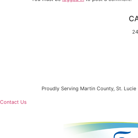
CA
24
Proudly Serving Martin County, St. Lucie 
Contact Us
All caregivers referred by this nurse registry are independen