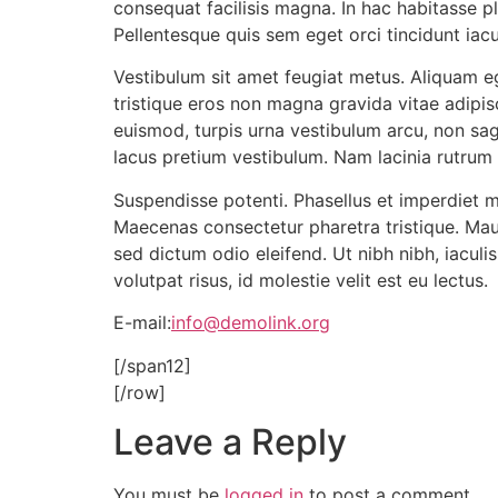
consequat facilisis magna. In hac habitasse
Pellentesque quis sem eget orci tincidunt iac
Vestibulum sit amet feugiat metus. Aliquam eg
tristique eros non magna gravida vitae adipis
euismod, turpis urna vestibulum arcu, non sag
lacus pretium vestibulum. Nam lacinia rutrum 
Suspendisse potenti. Phasellus et imperdiet ma
Maecenas consectetur pharetra tristique. Mau
sed dictum odio eleifend. Ut nibh nibh, iaculi
volutpat risus, id molestie velit est eu lectus.
E-mail:
info@demolink.org
[/span12]
[/row]
Leave a Reply
You must be
logged in
to post a comment.