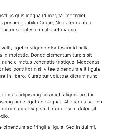
Phasellus quis magna id magna imperdiet
ices posuere cubilia Curae; Nunc fermentum
get tortor sodales non aliquet magna
elit, eget tristique dolor ipsum id nulla.
a id molestie. Donec elementum turpis sit
at nunc a metus venenatis tristique. Maecenas
leo porttitor nisl, vitae bibendum elit ligula
unt in libero. Curabitur volutpat dictum nunc,
at quis adipiscing sit amet, aliquet ac dui.
piscing nunc eget consequat. Aliquam a sapien
um rutrum eu at sapien. Lorem ipsum dolor sit
odio.
 bibendum ac fringilla ligula. Sed in dui mi,