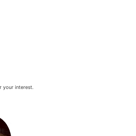
 your interest.
e registry or the client.