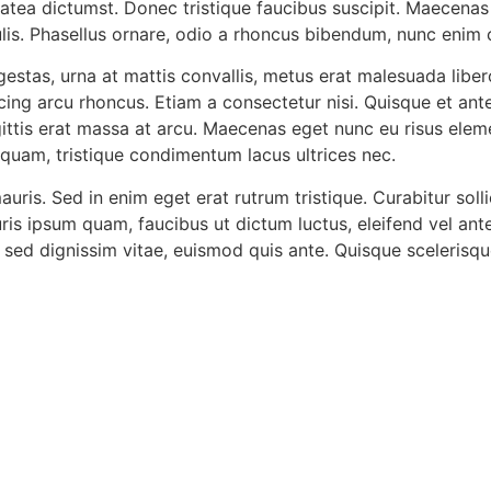
 platea dictumst. Donec tristique faucibus suscipit. Maec
ulis. Phasellus ornare, odio a rhoncus bibendum, nunc enim
estas, urna at mattis convallis, metus erat malesuada liber
cing arcu rhoncus. Etiam a consectetur nisi. Quisque et ante
ittis erat massa at arcu. Maecenas eget nunc eu risus elem
quam, tristique condimentum lacus ultrices nec.
uris. Sed in enim eget erat rutrum tristique. Curabitur soll
ris ipsum quam, faucibus ut dictum luctus, eleifend vel an
s sed dignissim vitae, euismod quis ante. Quisque scelerisqu