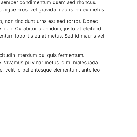
enas semper condimentum quam sed rhoncus.
 congue eros, vel gravida mauris leo eu metus.
o, non tincidunt urna est sed tortor. Donec
 nibh. Curabitur bibendum, justo at eleifend
entum lobortis eu at metus. Sed id mauris vel
icitudin interdum dui quis fermentum.
te. Vivamus pulvinar metus id mi malesuada
e, velit id pellentesque elementum, ante leo