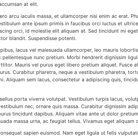
accumsan at elit.
ibero arcu iaculis massa, et ullamcorper nisi enim ac erat. 
Vestibulum ante ipsum primis in faucibus orci luctus et ultr
piscing orci, id molestie elit aliquam at. Sed tincidunt mi e
tor blandit. Suspendisse potenti.
pibus, lacus vel malesuada ullamcorper, leo mauris lobortis v
 pellentesque nunc pretium. Morbi hendrerit dignissim ligul
ttitor. Mauris vel purus eget libero pretium aliquet. Fusce 
rus. Curabitur pharetra, neque a vestibulum pharetra, tortor 
 mi. Aliquam sem lacus, consectetur a adipiscing quis, tincid
sellus porta viverra volutpat. Vestibulum turpis lacus, volutp
estibulum nec, ornare quis massa. Curabitur dignissim adi
s purus tincidunt dapibus. Aliquam vitae ante ut dolor preti
suada massa urna, ac feugiat tellus. Vivamus eget aliquam 
 consequat sapien euismod. Nam eget ligula ut felis vulputate